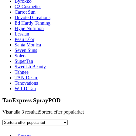
Byrokko
C2 Cosmetics
Carrot Sun
Devoted Creations
Ed Hardy Tanning
Hype Nutrition
Lessian
Peau D´or
Santa Monica
Seven Suns
Soleo
SuperTan
Swedish Beauty
Tahnee
TAN Desire
Tanovations
WILD Tan
TanExpress SprayPOD
Visar alla 3 resultat
Sortera efter popularitet