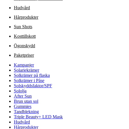
Hudvård
Hårprodukter
Sun Shots
Kosttillskott
Ögonskydd
Paketpriser
Kampanjer
Solariekrämer
Solkrämer på flaska
Solkrämer i Påse
Solskyddsfaktor/SPF
Sololja
After Sun
Brun utan sol
Gummies
Tandblekning
Triple Beauty+ LED Mask
Hudvård
Hårprodukter