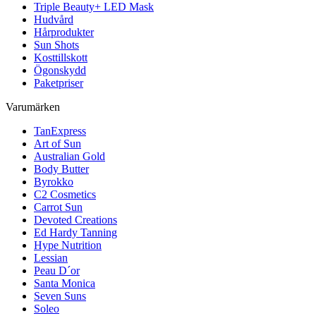
Triple Beauty+ LED Mask
Hudvård
Hårprodukter
Sun Shots
Kosttillskott
Ögonskydd
Paketpriser
Varumärken
TanExpress
Art of Sun
Australian Gold
Body Butter
Byrokko
C2 Cosmetics
Carrot Sun
Devoted Creations
Ed Hardy Tanning
Hype Nutrition
Lessian
Peau D´or
Santa Monica
Seven Suns
Soleo