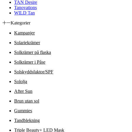
TAN Desire
Tanovations
WILD Tan
Kategorier
Kampanjer
Solariekrämer
Solkrämer på flaska
Solkrämer i Påse
Solskyddsfaktor/SPF
Sololja
After Sun
Brun utan sol
Gummies
Tandblekning
Triple Beauty+ LED Mask