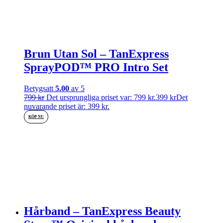
Brun Utan Sol – TanExpress
SprayPOD™ PRO Intro Set
Betygsatt
5.00
av 5
799
kr
Det ursprungliga priset var: 799 kr.
399
kr
Det
nuvarande priset är: 399 kr.
KÖP NU
Hårband – TanExpress Beauty