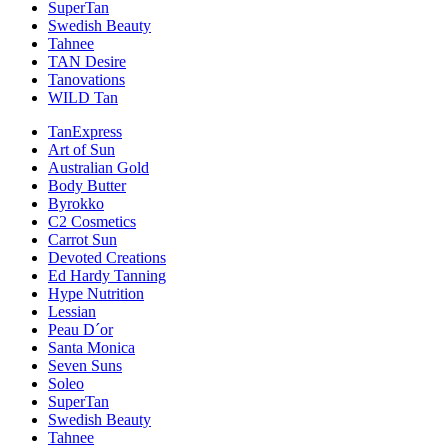
SuperTan
Swedish Beauty
Tahnee
TAN Desire
Tanovations
WILD Tan
TanExpress
Art of Sun
Australian Gold
Body Butter
Byrokko
C2 Cosmetics
Carrot Sun
Devoted Creations
Ed Hardy Tanning
Hype Nutrition
Lessian
Peau D´or
Santa Monica
Seven Suns
Soleo
SuperTan
Swedish Beauty
Tahnee