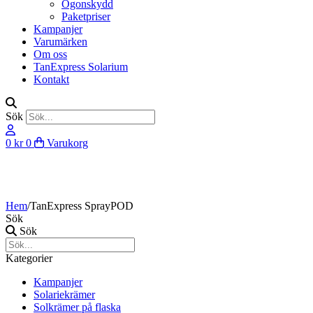
Ögonskydd
Paketpriser
Kampanjer
Varumärken
Om oss
TanExpress Solarium
Kontakt
Sök
0
kr
0
Varukorg
Hem
/
TanExpress SprayPOD
Sök
Sök
Kategorier
Kampanjer
Solariekrämer
Solkrämer på flaska