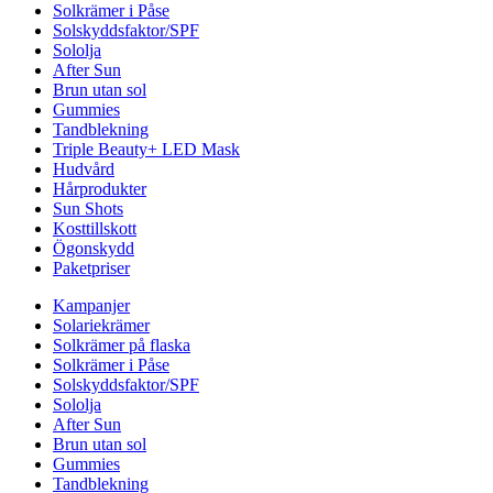
Solkrämer i Påse
Solskyddsfaktor/SPF
Sololja
After Sun
Brun utan sol
Gummies
Tandblekning
Triple Beauty+ LED Mask
Hudvård
Hårprodukter
Sun Shots
Kosttillskott
Ögonskydd
Paketpriser
Kampanjer
Solariekrämer
Solkrämer på flaska
Solkrämer i Påse
Solskyddsfaktor/SPF
Sololja
After Sun
Brun utan sol
Gummies
Tandblekning