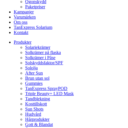
Ögonskydd
Paketpriser
Kampanjer
Varumärken
Om oss
TanExpress Solarium
Kontakt
Produkter
Solariekrämer
Solkrämer på flaska
Solkrämer i Påse
Solskyddsfaktor/SPF
Sololja
After Sun
Brun utan sol
Gummies
TanExpress SprayPOD
Triple Beauty+ LED Mask
Tandblekning
Kosttillskott
Sun Shots
Hudvård
Hårprodukter
Gott & Blandat