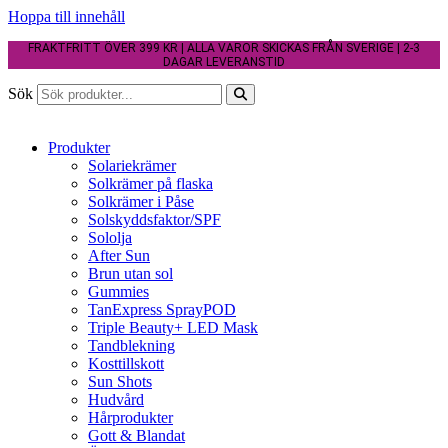
Hoppa till innehåll
FRAKTFRITT ÖVER 399 KR | ALLA VAROR SKICKAS FRÅN SVERIGE | 2-3
DAGAR LEVERANSTID
Sök
Produkter
Solariekrämer
Solkrämer på flaska
Solkrämer i Påse
Solskyddsfaktor/SPF
Sololja
After Sun
Brun utan sol
Gummies
TanExpress SprayPOD
Triple Beauty+ LED Mask
Tandblekning
Kosttillskott
Sun Shots
Hudvård
Hårprodukter
Gott & Blandat