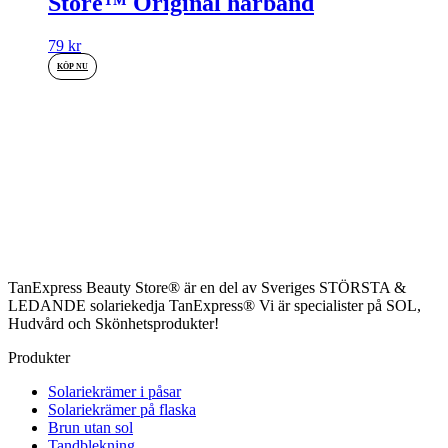
Store™ Original hårband
79
kr
KÖP NU
TanExpress Beauty Store® är en del av Sveriges STÖRSTA &
LEDANDE solariekedja TanExpress® Vi är specialister på SOL,
Hudvård och Skönhetsprodukter!
Produkter
Solariekrämer i påsar
Solariekrämer på flaska
Brun utan sol
Tandblekning