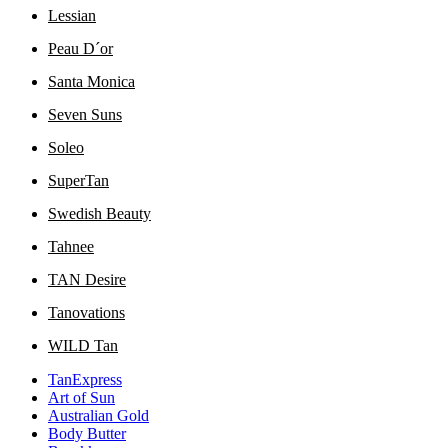
Lessian
Peau D´or
Santa Monica
Seven Suns
Soleo
SuperTan
Swedish Beauty
Tahnee
TAN Desire
Tanovations
WILD Tan
TanExpress
Art of Sun
Australian Gold
Body Butter