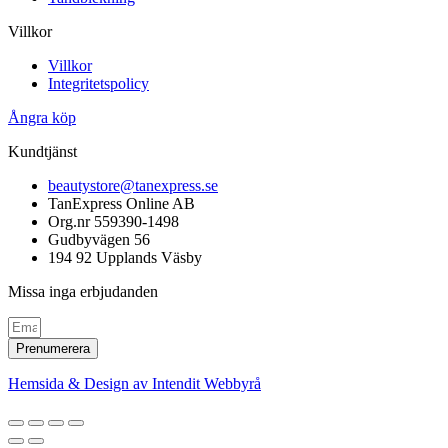
Villkor
Villkor
Integritetspolicy
Ångra köp
Kundtjänst
beautystore@tanexpress.se
TanExpress Online AB
Org.nr 559390-1498
Gudbyvägen 56
194 92 Upplands Väsby
Missa inga erbjudanden
Prenumerera
Hemsida & Design av Intendit Webbyrå