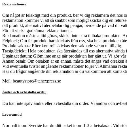
Reklamationer
Om något är felaktigt med din produkt, ber vi dig reklamera det hos o
reklamation kommer vi att så snabbt som möjligt skicka dig en retursede
rätt produkt, alternativt återbetalar dig pengar, beroende på vad du valt
För att vi ska godkänna reklamationen:
Reklamation måste alltid göras, skicka inte bara tillbaka produkten. A
Felplock; Om fel produkt har skickats från oss, ska hela produkten åters
Produkt saknas; Efter kontroll skickas den saknade varan ut till dig.
Trasig/defekt; Hela produkten ska återsändas till oss alternativt sända
Utgånget datum; Glöm inte ange när produkten har gått ut. Vi gör vår
Annan orsak; Om orsaken är en annan, måste det anges vad orsaken ä
Vid eventuella tvister angående reklamationer följer vi Allmänna r
Har du frågor angående din reklamation är du välkommen att kontakta
Mejl:
beautystore@tanexpress.se
Ändra och avbeställa order
Du kan inte själv ändra eller avbeställa din order. Vi ändrar och avbestä
Leveranstid
Normalt inom Sverige har du ditt paket inom 1-3 arbetsdagar. Vid störr