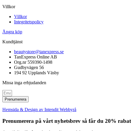
Villkor
Villkor
Integritetspolicy
Ångra köp
Kundtjänst
beautystore@tanexpress.se
TanExpress Online AB
Org.nr 559390-1498
Gudbyvägen 56
194 92 Upplands Väsby
Missa inga erbjudanden
Prenumerera
Hemsida & Design av Intendit Webbyrå
Prenumerera på vårt nyhetsbrev så får du 20% rabatt 