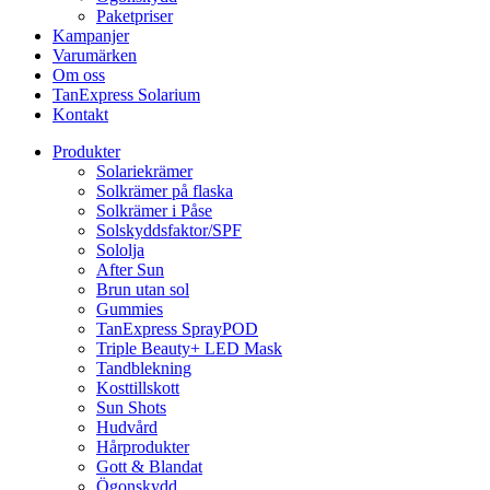
Paketpriser
Kampanjer
Varumärken
Om oss
TanExpress Solarium
Kontakt
Produkter
Solariekrämer
Solkrämer på flaska
Solkrämer i Påse
Solskyddsfaktor/SPF
Sololja
After Sun
Brun utan sol
Gummies
TanExpress SprayPOD
Triple Beauty+ LED Mask
Tandblekning
Kosttillskott
Sun Shots
Hudvård
Hårprodukter
Gott & Blandat
Ögonskydd