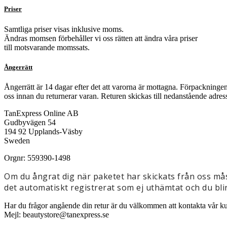
Priser
Samtliga priser visas inklusive moms.
Ändras momsen förbehåller vi oss rätten att ändra våra priser
till motsvarande momssats.
Ångerrätt
Ångerrätt är 14 dagar efter det att varorna är mottagna. Förpackningen
oss innan du returnerar varan. Returen skickas till nedanstående adres
TanExpress Online AB
Gudbyvägen 54
194 92 Upplands-Väsby
Sweden
Orgnr: 559390-1498
Om du ångrat dig när paketet har skickats från oss måst
det automatiskt registrerat som ej uthämtat och du blir
Har du frågor angående din retur är du välkommen att kontakta vår ku
Mejl:
beautystore@tanexpress.se