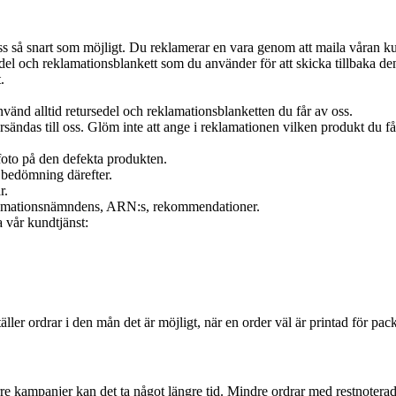
ss så snart som möjligt. Du reklamerar en vara genom att maila våran ku
l och reklamationsblankett som du använder för att skicka tillbaka den f
.
nvänd alltid retursedel och reklamationsblanketten du får av oss.
ändas till oss. Glöm inte att ange i reklamationen vilken produkt du fått
 foto på den defekta produkten.
 bedömning därefter.
r.
eklamationsnämndens, ARN:s, rekommendationer.
 vår kundtjänst:
ller ordrar i den mån det är möjligt, när en order väl är printad för pack
e kampanjer kan det ta något längre tid. Mindre ordrar med restnoterad p