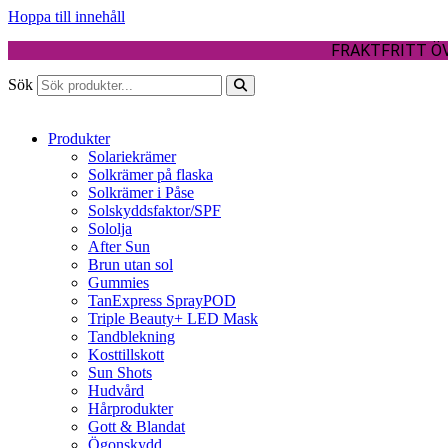
Hoppa till innehåll
FRAKTFRITT ÖV
Sök
Produkter
Solariekrämer
Solkrämer på flaska
Solkrämer i Påse
Solskyddsfaktor/SPF
Sololja
After Sun
Brun utan sol
Gummies
TanExpress SprayPOD
Triple Beauty+ LED Mask
Tandblekning
Kosttillskott
Sun Shots
Hudvård
Hårprodukter
Gott & Blandat
Ögonskydd