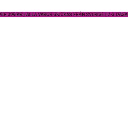
ER 399 KR | ALLA VAROR SKICKAS FRÅN SVERIGE | 2-3 DAG