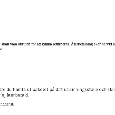
 skall vara obruten för att kunna returneras. Återbetalning sker härvid 
s:
e du hämta ut paketet på ditt utlämningsställe och skicka
 ej återbetald.
ndtjänst.