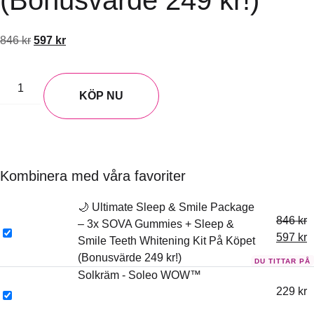
846
kr
597
kr
KÖP NU
Kombinera med våra favoriter
🌙 Ultimate Sleep & Smile Package
846
kr
– 3x SOVA Gummies + Sleep &
597
kr
Smile Teeth Whitening Kit På Köpet
(Bonusvärde 249 kr!)
Solkräm - Soleo WOW™
229
kr