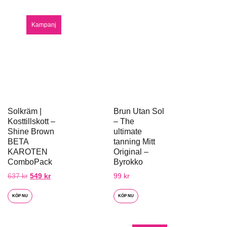
Kampanj
Solkräm |
Brun Utan Sol
Kosttillskott –
– The
Shine Brown
ultimate
BETA
tanning Mitt
KAROTEN
Original –
ComboPack
Byrokko
637
kr
549
kr
99
kr
KÖP NU
KÖP NU