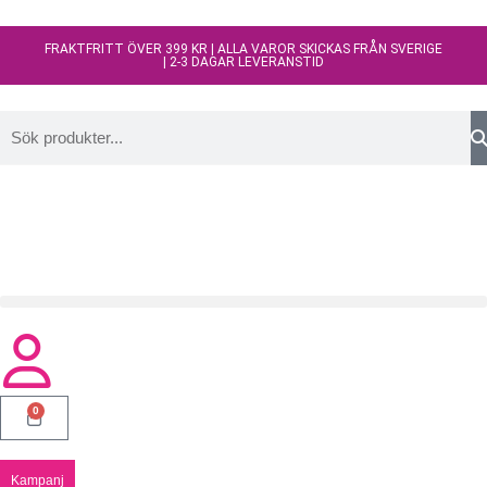
FRAKTFRITT ÖVER 399 KR | ALLA VAROR SKICKAS FRÅN SVERIGE
| 2-3 DAGAR LEVERANSTID
0
Kampanj