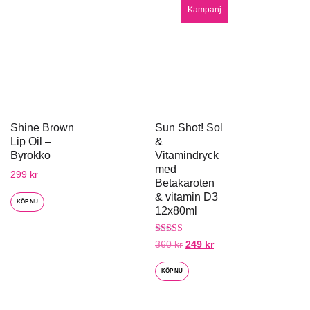
Kampanj
Shine Brown
Sun Shot! Sol
Lip Oil –
&
Byrokko
Vitamindryck
med
299
kr
Betakaroten
& vitamin D3
KÖP NU
12x80ml
Betygsatt
360
kr
249
kr
5.00
av 5
KÖP NU