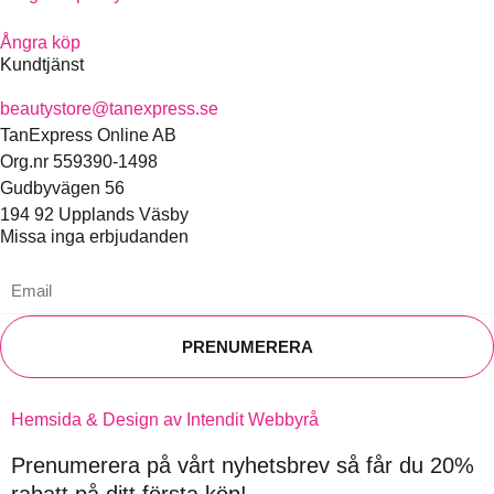
Ångra köp
Kundtjänst
beautystore@tanexpress.se
TanExpress Online AB
Org.nr 559390-1498
Gudbyvägen 56
194 92 Upplands Väsby
Missa inga erbjudanden
PRENUMERERA
Hemsida & Design av Intendit Webbyrå
Prenumerera på vårt nyhetsbrev så får du 20%
rabatt på ditt första köp!