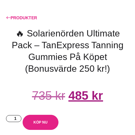
PRODUKTER
🔥 Solarienörden Ultimate
Pack – TanExpress Tanning
Gummies På Köpet
(Bonusvärde 250 kr!)
735
kr
485
kr
KÖP NU