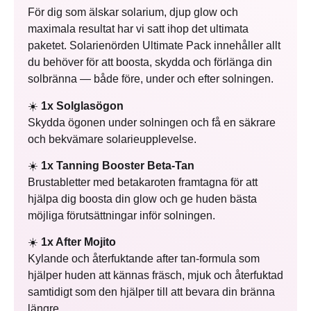
För dig som älskar solarium, djup glow och
maximala resultat har vi satt ihop det ultimata
paketet. Solarienörden Ultimate Pack innehåller allt
du behöver för att boosta, skydda och förlänga din
solbränna — både före, under och efter solningen.
☀️
1x Solglasögon
Skydda ögonen under solningen och få en säkrare
och bekvämare solarieupplevelse.
☀️
1x Tanning Booster Beta-Tan
Brustabletter med betakaroten framtagna för att
hjälpa dig boosta din glow och ge huden bästa
möjliga förutsättningar inför solningen.
☀️
1x After Mojito
Kylande och återfuktande after tan-formula som
hjälper huden att kännas fräsch, mjuk och återfuktad
samtidigt som den hjälper till att bevara din bränna
längre.