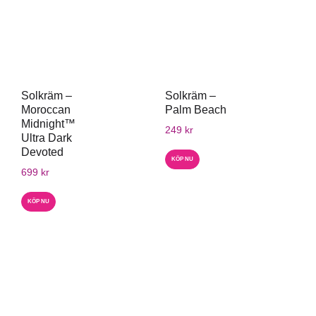
Solkräm –
Solkräm –
Moroccan
Palm Beach
Midnight™
249
kr
Ultra Dark
Devoted
KÖP NU
699
kr
KÖP NU