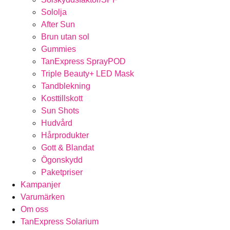
Sololja
After Sun
Brun utan sol
Gummies
TanExpress SprayPOD
Triple Beauty+ LED Mask
Tandblekning
Kosttillskott
Sun Shots
Hudvård
Hårprodukter
Gott & Blandat
Ögonskydd
Paketpriser
Kampanjer
Varumärken
Om oss
TanExpress Solarium