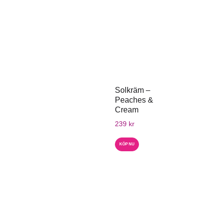
Solkräm –
Peaches &
Cream
239
kr
KÖP NU