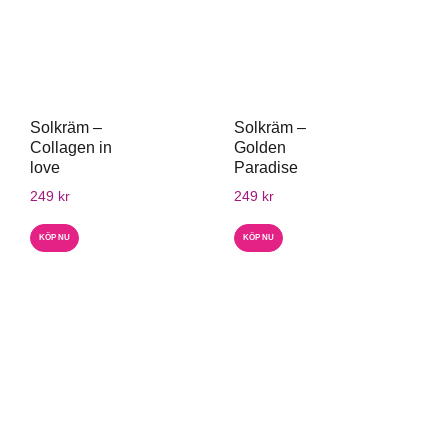
Solkräm –
Solkräm –
Collagen in
Golden
love
Paradise
249
kr
249
kr
KÖP NU
KÖP NU