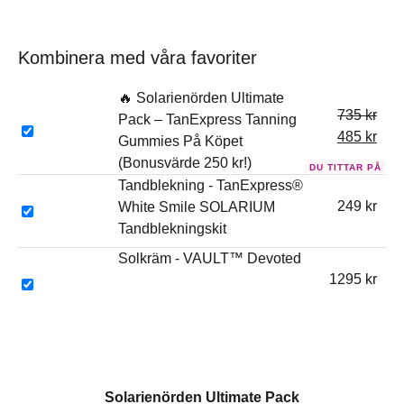
Kombinera med våra favoriter
🔥 Solarienörden Ultimate
735
kr
Pack – TanExpress Tanning
485
kr
Gummies På Köpet
(Bonusvärde 250 kr!)
Tandblekning - TanExpress®
249
kr
White Smile SOLARIUM
Tandblekningskit
Solkräm - VAULT™ Devoted
1295
kr
Solarienörden Ultimate Pack