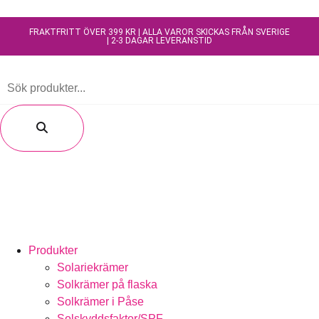
FRAKTFRITT ÖVER 399 KR | ALLA VAROR SKICKAS FRÅN SVERIGE
| 2-3 DAGAR LEVERANSTID
Produkter
Solariekrämer
Solkrämer på flaska
Solkrämer i Påse
Solskyddsfaktor/SPF