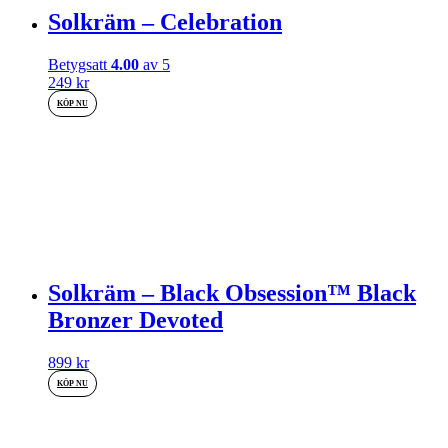
Solkräm – Celebration
Betygsatt
4.00
av 5
249
kr
KÖP NU
Solkräm – Black Obsession™ Black
Bronzer Devoted
899
kr
KÖP NU