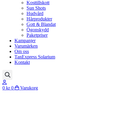
Kosttillskott
Sun Shots
Hudvård
Hårprodukter
Gott & Blandat
Ögonskydd
Paketpriser
Kampanjer
Varumärken
Om oss
TanExpress Solarium
Kontakt
0
kr
0
Varukorg