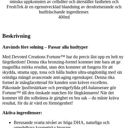
minska uppkomsten av celluliter och återställer fastheten och
FreshTek är en egenutvecklad blandning av deodoriserande och
hudfräschande ingredienser.
400ml
Beskrivning
Används före solning – Passar alla hudtyper
Med Devoted Creations Fortune™ har du precis låst upp en helt ny
färgrikedom! Denna rika bronzing-formel kommer inte bara att ge
magnifika mörka resultat, utan den kommer att fungera för att
skydda, strama upp, tona och hålla huden ultra-ungdomlig med sin
orimliga mängd avancerade anti-aging egenskaper. Denna rika
formel är mångfacetterad för kunden som kräver excellens.
Påkostade ljusförstärkare och prestigefyllda pH-balanserare gör
Fortune™ till den önskade matchen för färgkännaren! När det
kommer till din solbränna är girighet en bra sak – du måste kräva
resultat, för du är värd en förmögenhet!
Aktiva ingredienser:
Berusande svarta nivåer av höga DHA, naturliga och
omedelbara kosmetiska bronzer