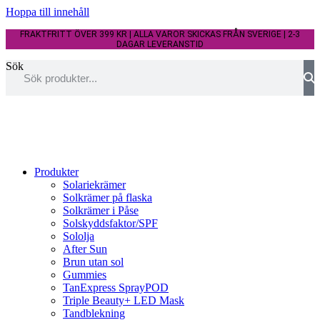
Hoppa till innehåll
FRAKTFRITT ÖVER 399 KR | ALLA VAROR SKICKAS FRÅN SVERIGE | 2-3
DAGAR LEVERANSTID
Sök
Produkter
Solariekrämer
Solkrämer på flaska
Solkrämer i Påse
Solskyddsfaktor/SPF
Sololja
After Sun
Brun utan sol
Gummies
TanExpress SprayPOD
Triple Beauty+ LED Mask
Tandblekning