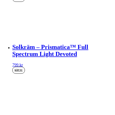
Solkräm – Prismatica™ Full
Spectrum Light Devoted
799
kr
KÖP NU