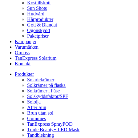
Kosttillskott
Sun Shots
Hudvård
Hårprodukter
Gott & Blandat
Ögonskydd
Paketpriser
Kampanjer
Varumärken
Om oss
TanExpress Solarium
Kontakt
Produkter
Solariekrämer
Solkrämer på flaska
Solkrämer i Påse
Solskyddsfaktor/SPF
Sololja
After Sun
Brun utan sol
Gummies
TanExpress SprayPOD
Triple Beauty+ LED Mask
Tandblekning