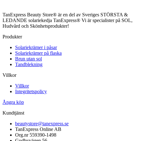
TanExpress Beauty Store® är en del av Sveriges STÖRSTA &
LEDANDE solariekedja TanExpress® Vi är specialister på SOL,
Hudvård och Skönhetsprodukter!
Produkter
Solariekrämer i påsar
Solariekrämer på flaska
Brun utan sol
Tandblekning
Villkor
Villkor
Integritetspolicy
Ångra köp
Kundtjänst
beautystore@tanexpress.se
TanExpress Online AB
Org.nr 559390-1498
Gudbyvägen 56