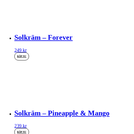
Solkräm – Forever
249
kr
KÖP NU
Solkräm – Pineapple & Mango
239
kr
KÖP NU