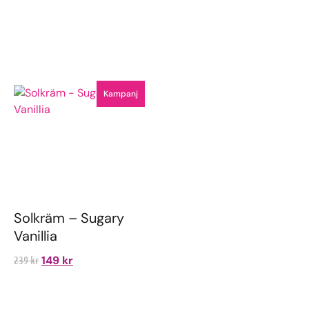
Kampanj
Solkräm – Sugary
Vanillia
239
kr
149
kr