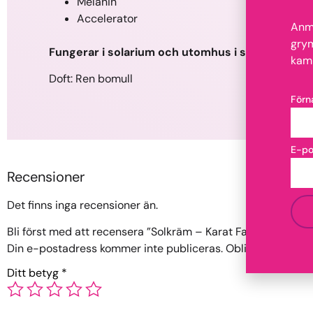
Melanin
Accelerator
Anmä
grym
Fungerar i solarium och utomhus i solen om man 
kam
Doft: Ren bomull
För
E-p
Recensioner
Det finns inga recensioner än.
Bli först med att recensera ”Solkräm – Karat Facial Maximiz
Din e-postadress kommer inte publiceras.
Obligatoriska fäl
Ditt betyg
*