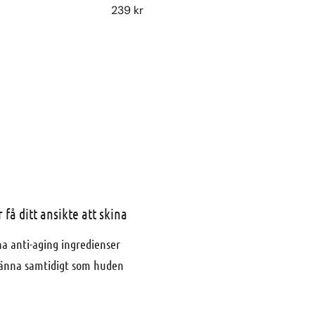
239
kr
å ditt ansikte att skina
na anti-aging ingrediense
r
ränna samtidigt som huden