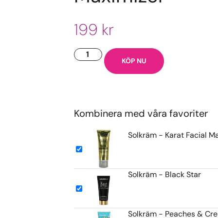
199
kr
KÖP NU
Kombinera med våra favoriter
Solkräm - Karat Facial M
Solkräm - Black Star
Solkräm - Peaches & Cr