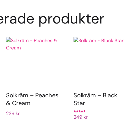
erade produkter
Solkräm – Peaches
Solkräm – Black
& Cream
Star
239
kr
Betygsatt
249
kr
5.00
av 5