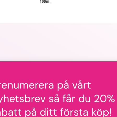
100ml
utan användning av bronzer. Kombinationen av aktivt vitt kol o
 din hud synligt strålande och silkeslen. Den hypoallergena fo
renumerera på vårt
yhetsbrev så får du 20%
abatt på ditt första köp!