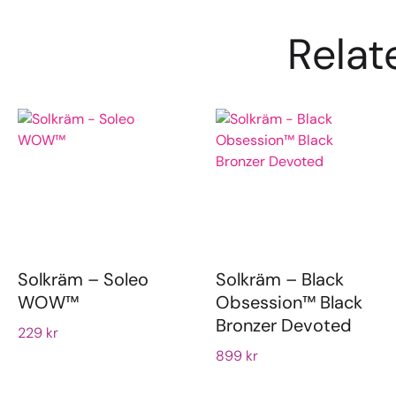
Relat
Solkräm – Soleo
Solkräm – Black
WOW™
Obsession™ Black
Bronzer Devoted
229
kr
899
kr