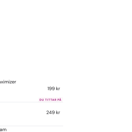
aximizer
199
kr
249
kr
eam