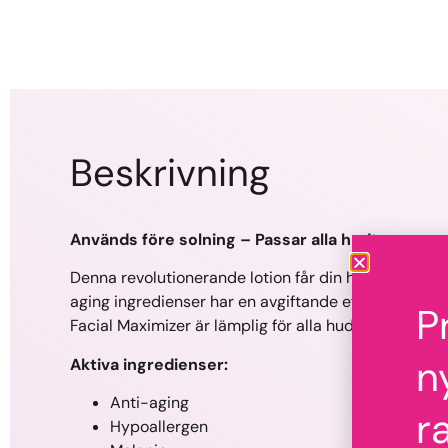
Beskrivning
Används före solning – Passar alla hudtyper
Denna revolutionerande lotion får din hud att glöda 
aging ingredienser har en avgiftande effekt och gör
P
Facial Maximizer är lämplig för alla hudtyper.
n
Aktiva ingredienser:
Anti-aging
r
Hypoallergen