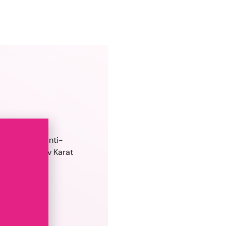
ch ultrafina anti-
rmuleringen av Karat