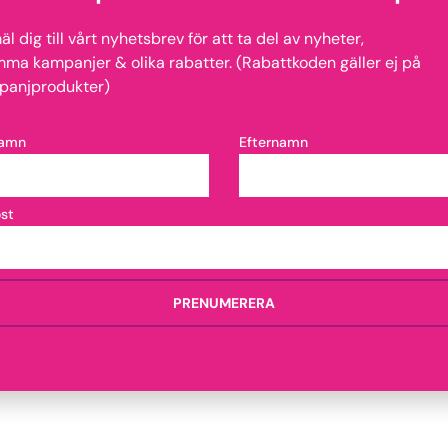
l dig till vårt nyhetsbrev för att ta del av nyheter,
ma kampanjer & olika rabatter. (Rabattkoden gäller ej på
vill bli brun snabbare.
panjprodukter)
namn
Efternamn
ost
PRENUMERERA
er”
t är märkta
*