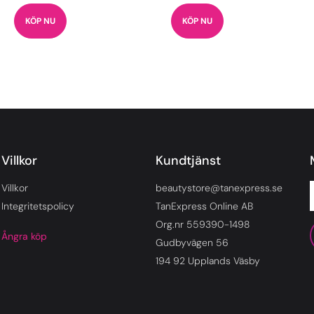
KÖP NU
KÖP NU
Villkor
Kundtjänst
Villkor
beautystore@tanexpress.se
Integritetspolicy
TanExpress Online AB
Org.nr 559390-1498
Ångra köp
Gudbyvägen 56
194 92 Upplands Väsby