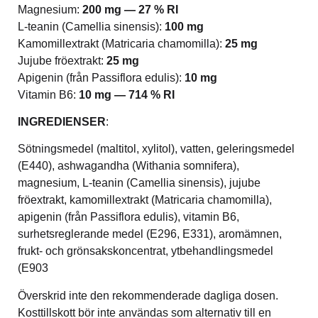
Magnesium:
200 mg — 27 % RI
L-teanin (Camellia sinensis):
100 mg
Kamomillextrakt (Matricaria chamomilla):
25 mg
Jujube fröextrakt:
25 mg
Apigenin (från Passiflora edulis):
10 mg
Vitamin B6:
10 mg — 714 % RI
INGREDIENSER
:
Sötningsmedel (maltitol, xylitol), vatten, geleringsmedel
(E440), ashwagandha (Withania somnifera),
magnesium, L-teanin (Camellia sinensis), jujube
fröextrakt, kamomillextrakt (Matricaria chamomilla),
apigenin (från Passiflora edulis), vitamin B6,
surhetsreglerande medel (E296, E331), aromämnen,
frukt- och grönsakskoncentrat, ytbehandlingsmedel
(E903
Överskrid inte den rekommenderade dagliga dosen.
Kosttillskott bör inte användas som alternativ till en