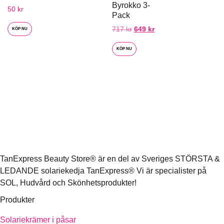
Byrokko 3-
50
kr
Pack
717
kr
649
kr
KÖP NU
KÖP NU
TanExpress Beauty Store® är en del av Sveriges STÖRSTA &
LEDANDE solariekedja TanExpress® Vi är specialister på
SOL, Hudvård och Skönhetsprodukter!
Produkter
Solariekrämer i påsar