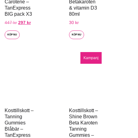
Carotene –
Betakaroten
TanExpress
& vitamin D3
BIG pack X3
80ml
447
kr
297
kr
30
kr
KÖP NU
KÖP NU
Kampanj
Kosttillskott –
Kosttillskott –
Tanning
Shine Brown
Gummies
Beta Karoten
Blåbär –
Tanning
TanExpress
Gummies –