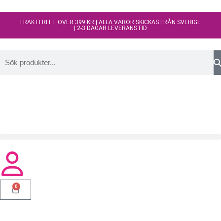
FRAKTFRITT ÖVER 399 KR | ALLA VAROR SKICKAS FRÅN SVERIGE
| 2-3 DAGAR LEVERANSTID
0