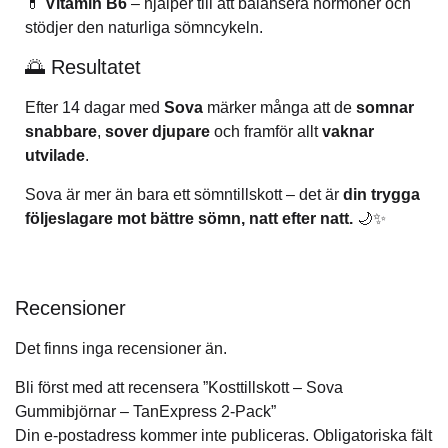
💊
Vitamin B6
– hjälper till att balansera hormoner och
stödjer den naturliga sömncykeln.
🌅 Resultatet
Efter 14 dagar med
Sova
märker många att de
somnar
snabbare
,
sover djupare
och framför allt
vaknar
utvilade
.
Sova är mer än bara ett sömntillskott – det är
din trygga
följeslagare mot bättre sömn, natt efter natt.
🌙✨
Recensioner
Det finns inga recensioner än.
Bli först med att recensera ”Kosttillskott – Sova
Gummibjörnar – TanExpress 2-Pack”
Din e-postadress kommer inte publiceras.
Obligatoriska fält