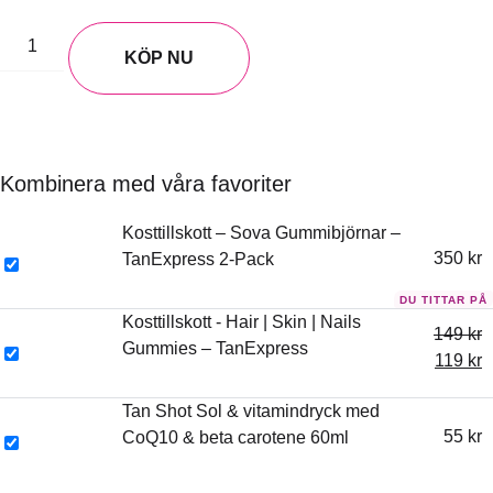
KÖP NU
Kombinera med våra favoriter
Kosttillskott – Sova Gummibjörnar –
350
kr
TanExpress 2-Pack
Kosttillskott - Hair | Skin | Nails
149
kr
Gummies – TanExpress
119
kr
Tan Shot Sol & vitamindryck med
55
kr
CoQ10 & beta carotene 60ml