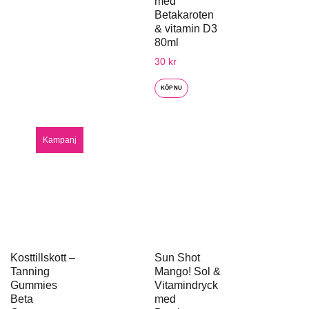
med
Betakaroten
& vitamin D3
80ml
30
kr
KÖP NU
Kampanj
Kosttillskott –
Sun Shot
Tanning
Mango! Sol &
Gummies
Vitamindryck
Beta
med