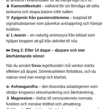
år använts i kvällsritualer för att främja lugn och ro.
🍵
Kamomillextrakt
– välkänd för sin förmåga att stilla
tankarna och skapa balans inför natten.
🌸
Apigenin från passionsblomma
– kopplad till
signalsubstanser som påverkar avslappning och främjar
kvällsro.
🍃
L-teanin
– en naturlig aminosyra från teblad som
hjälper kroppen att gå från aktivitet till vila.
🛌 Steg 2: Efter 14 dagar – djupare och mer
återhämtande sömn!
När du använt
Sova
regelbundet i två veckor märks
effekten på djupet. Sömnkvaliteten förbättras, och du
vaknar med mer energi och klarhet.
💫
Ashwagandha
– den klassiska adaptogenen som
stödjer kroppens stresshantering och återhämtning.
🧂
Magnesium
– bidrar till nervsystemets normala
funktion och minskar trötthet och utmattning.