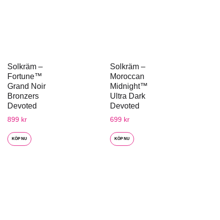
Solkräm –
Solkräm –
Fortune™
Moroccan
Grand Noir
Midnight™
Bronzers
Ultra Dark
Devoted
Devoted
899
kr
699
kr
KÖP NU
KÖP NU