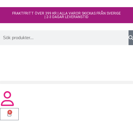
FRAKTFRITT ÖVER 399 KR | ALLA VAROR SKICKAS FRÅN SVERIGE
| 2-3 DAGAR LEVERANSTID
0