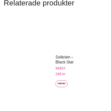
Relaterade produkter
Solkräm –
Black Star
Betygsatt
249
kr
5.00
av 5
KÖP NU