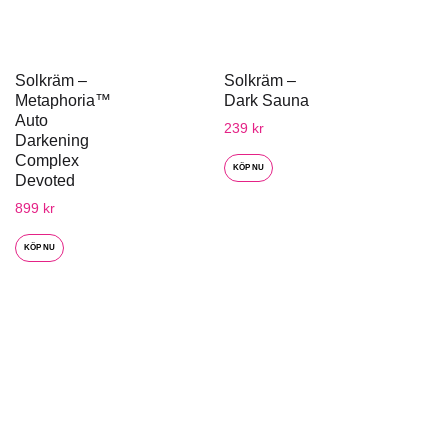
Solkräm –
Solkräm –
Metaphoria™
Dark Sauna
Auto
239
kr
Darkening
Complex
KÖP NU
Devoted
899
kr
KÖP NU