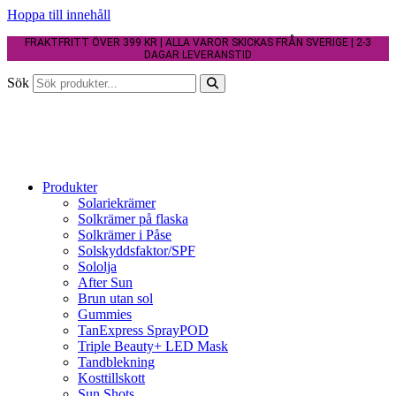
Hoppa till innehåll
FRAKTFRITT ÖVER 399 KR | ALLA VAROR SKICKAS FRÅN SVERIGE | 2-3
DAGAR LEVERANSTID
Sök
Produkter
Solariekrämer
Solkrämer på flaska
Solkrämer i Påse
Solskyddsfaktor/SPF
Sololja
After Sun
Brun utan sol
Gummies
TanExpress SprayPOD
Triple Beauty+ LED Mask
Tandblekning
Kosttillskott
Sun Shots