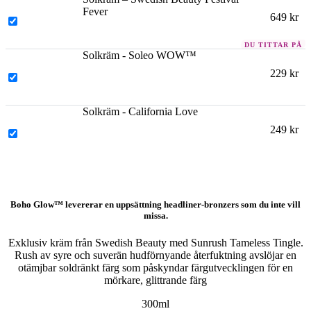
Fever
649
kr
Solkräm - Soleo WOW™
229
kr
Solkräm - California Love
249
kr
Boho Glow™
levererar en uppsättning headliner-bronzers som du inte vill
missa.
Exklusiv kräm från Swedish Beauty med Sunrush Tameless Tingle.
Rush av syre och suverän hudförnyande återfuktning avslöjar en
otämjbar soldränkt färg som påskyndar färgutvecklingen för en
mörkare, glittrande färg
300ml