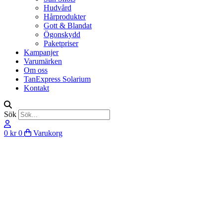
Hudvård
Hårprodukter
Gott & Blandat
Ögonskydd
Paketpriser
Kampanjer
Varumärken
Om oss
TanExpress Solarium
Kontakt
Sök
0
kr
0
Varukorg