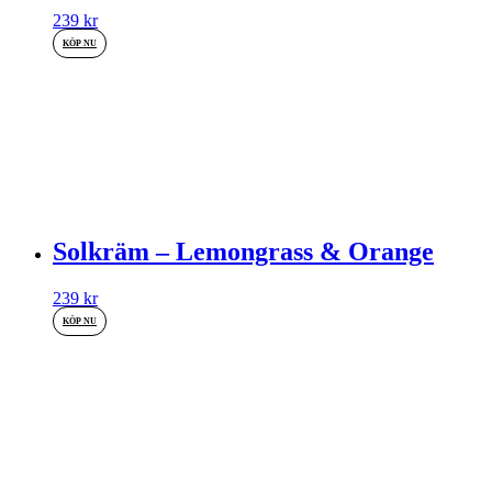
239
kr
KÖP NU
Solkräm – Lemongrass & Orange
239
kr
KÖP NU