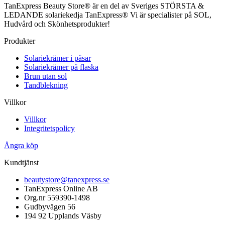
TanExpress Beauty Store® är en del av Sveriges STÖRSTA &
LEDANDE solariekedja TanExpress® Vi är specialister på SOL,
Hudvård och Skönhetsprodukter!
Produkter
Solariekrämer i påsar
Solariekrämer på flaska
Brun utan sol
Tandblekning
Villkor
Villkor
Integritetspolicy
Ångra köp
Kundtjänst
beautystore@tanexpress.se
TanExpress Online AB
Org.nr 559390-1498
Gudbyvägen 56
194 92 Upplands Väsby