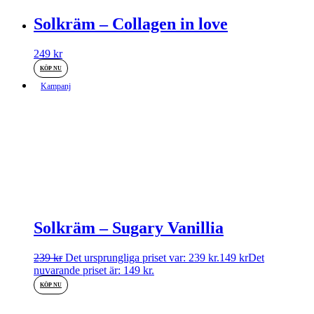
Solkräm – Collagen in love
249
kr
KÖP NU
Kampanj
Solkräm – Sugary Vanillia
239
kr
Det ursprungliga priset var: 239 kr.
149
kr
Det
nuvarande priset är: 149 kr.
KÖP NU