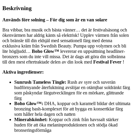
Beskrivning
Används före solning – För dig som är en van solare
Bra vibbar, bra musik och bästa vänner… det är festivalsäsong och
ökenvärmen har aldrig känts så elektrisk! Upplev värmen från solen
och bränsle till din eldsjäl med sensationell färg med denna
exklusiva kräm från Swedish Beauty. Pumpa upp volymen och bli
lite högljudd…
Boho Glow™
levererar en uppsättning headliner-
bronzers som du inte vill missa. Det är dags att göra din solbränna
till den mest eftertraktade delen av din look med
Festival Fever
!
Aktiva ingredienser:
Sunrush Tameless Tingle:
Rush av syre och suverän
hudförnyande återfuktning avslöjar en otämjbar soldränkt färg
som påskyndar färgutvecklingen för en mörkare, glittrande
färg
Boho Glow™:
DHA, koppar och karamell bildar det ultimata
bronzing bash-komplexet för att bygga en konsertklar färg
som håller hela dagen och natten
Mineralskönhet:
Koppar och zink från havssalt stärker
huden för att öka melaninproduktionen och stödja ökad
bronseringsförmåga