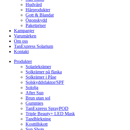
Hudvård
Hårprodukter
Gott & Blandat
Ögonskydd
Paketpriser
Kampanjer
Varumärken
Om oss
TanExpress Solarium
Kontakt
Produkter
Solariekrämer
Solkrämer på flaska
Solkrämer i Påse
Solskyddsfaktor/SPF
Sololja
After Sun
Brun utan sol
Gummies
TanExpress SprayPOD
Triple Beauty+ LED Mask
Tandblekning
Kosttillskott
Sun Shots