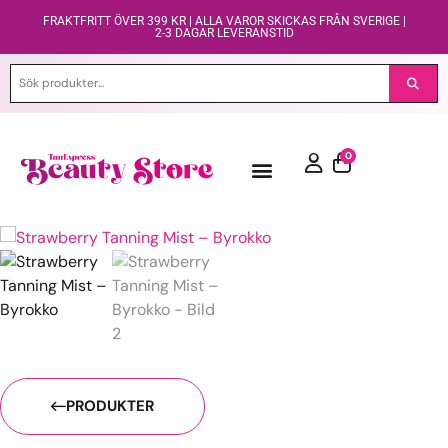
FRAKTFRITT ÖVER 399 KR | ALLA VAROR SKICKAS FRÅN SVERIGE |
2-3 DAGAR LEVERANSTID
0
PRODUKTER