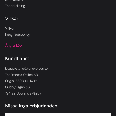
Tandblekning
Villkor
Villkor
Integritetspolicy
Ångra köp
Kundtjänst
beautystore@tanexpress.se
TanExpress Online AB
Org.nr 559390-1498
Gudbyvägen 56
194 92 Upplands Väsby
Missa inga erbjudanden