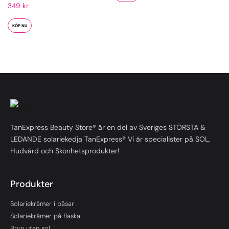
Betygsatt
349
kr
4.00
av 5
KÖP NU
TanExpress Beauty Store® är en del av Sveriges STÖRSTA &
LEDANDE solariekedja TanExpress® Vi är specialister på SOL,
Hudvård och Skönhetsprodukter!
Produkter
Solariekrämer i påsar
Solariekrämer på flaska
Brun utan sol