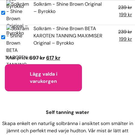
Solkräm - Shine Brown Original
239
kr
– Byrokko
199
kr
Solkräm - Shine Brown BETA
239
kr
KAROTEN TANNING MAXIMISER
199
kr
Original – Byrokko
Total price:
697 kr
617 kr
Lägg valda i
varukorgen
Self tanning water
Skapa enkelt en naturlig solbränna i ansiktet som smälter in
jämnt och perfekt med varje hudton. Vår mist är lätt att