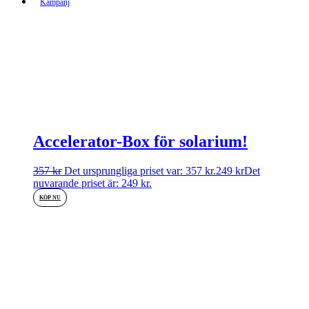
Kampanj
Accelerator-Box för solarium!
357
kr
Det ursprungliga priset var: 357 kr.
249
kr
Det
nuvarande priset är: 249 kr.
KÖP NU