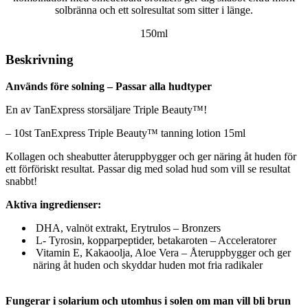
solbränna och ett solresultat som sitter i länge.
150ml
Beskrivning
Används före solning – Passar alla hudtyper
En av TanExpress storsäljare Triple Beauty™!
– 10st TanExpress Triple Beauty™ tanning lotion 15ml
Kollagen och sheabutter återuppbygger och ger näring åt huden för
ett förföriskt resultat. Passar dig med solad hud som vill se resultat
snabbt!
Aktiva ingredienser:
DHA, valnöt extrakt, Erytrulos – Bronzers
L- Tyrosin, kopparpeptider, betakaroten – Acceleratorer
Vitamin E, Kakaoolja, Aloe Vera – Återuppbygger och ger
näring åt huden och skyddar huden mot fria radikaler
Fungerar i solarium och utomhus i solen om man vill bli brun