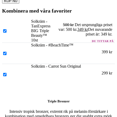
KÖP NU
Kombinera med våra favoriter
Solkräm -
500
kr
Det ursprungliga priset
TanExpress
var: 500 kr.
349
kr
Det nuvarande
BIG Triple
priset är: 349 kr.
Beauty™
10st
Solkräm - #BeachTime™
399
kr
Solkräm - Carrot Sun Original
299
kr
Triple Bronzer
Intensiv tropisk bronzer, extremt rik på melanin-förstärkare i
kombination med omedelbara bronzers ger dig snabbt extra mörk