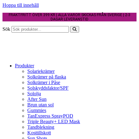
Hoppa till innehåll
FRAKTFRITT ÖVER 399 KR | ALLA VAROR SKICKAS FRÅN SVERIGE | 2-3
DAGAR LEVERANSTID
Sök
Produkter
Solariekrämer
Solkrämer på flaska
Solkrämer i Påse
Solskyddsfaktor/SPF
Sololja
After Sun
Brun utan sol
Gummies
TanExpress SprayPOD
Triple Beauty+ LED Mask
Tandblekning
Kosttillskott
Sun Shots