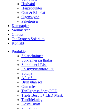
Hudvård
Hårprodukter
Gott & Blandat
Ögonskydd
Paketpriser
Kampanjer
Varumärken
Om oss
TanExpress Solarium
Kontakt
Produkter
Solariekrämer
Solkrämer på flaska
Solkrämer i Påse
Solskyddsfaktor/SPF
Sololja
After Sun
Brun utan sol
Gummies
TanExpress SprayPOD
Triple Beauty+ LED Mask
Tandblekning
Kosttillskott
Sun Shots