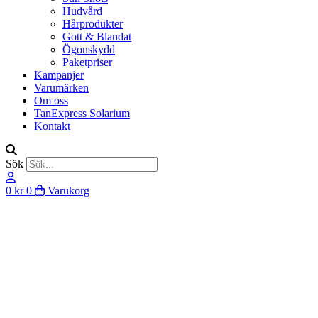
Hudvård
Hårprodukter
Gott & Blandat
Ögonskydd
Paketpriser
Kampanjer
Varumärken
Om oss
TanExpress Solarium
Kontakt
Sök
0
kr
0
Varukorg