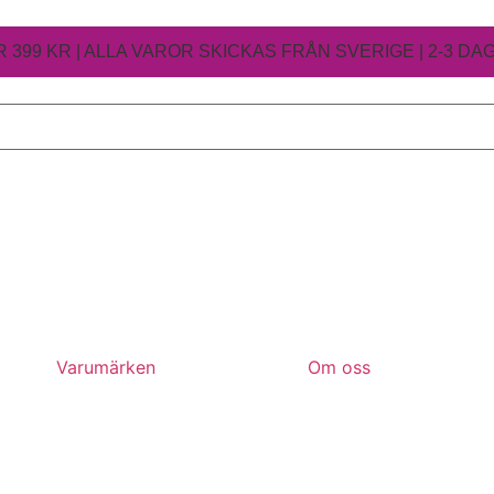
 399 KR | ALLA VAROR SKICKAS FRÅN SVERIGE | 2-3 D
Varumärken
Om oss