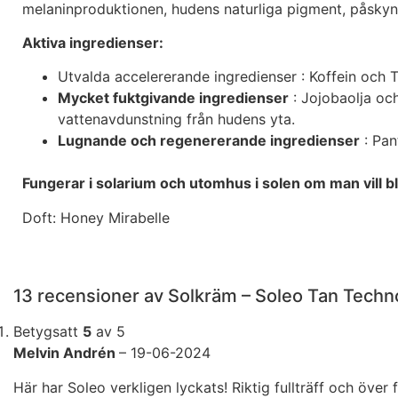
melaninproduktionen, hudens naturliga pigment, påskynd
Aktiva ingredienser:
Utvalda
accelererande ingredienser
: Koffein och 
Mycket fuktgivande ingredienser
: Jojobaolja och
vattenavdunstning från hudens yta.
Lugnande och regenererande ingredienser
: Pan
Fungerar i solarium och utomhus i solen om man vill b
Doft: Honey Mirabelle
13 recensioner av
Solkräm – Soleo Tan Techn
Betygsatt
5
av 5
Melvin Andrén
–
19-06-2024
Här har Soleo verkligen lyckats! Riktig fullträff och över