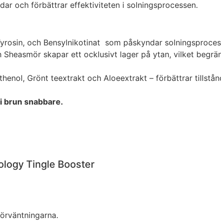
ar och förbättrar effektiviteten i solningsprocessen.
Tyrosin, och Bensylnikotinat som påskyndar solningsproces
 Sheasmör skapar ett ocklusivt lager på ytan, vilket begrä
thenol, Grönt teextrakt och Aloeextrakt – förbättrar tillstå
li brun snabbare.
ology Tingle Booster
 förväntningarna.