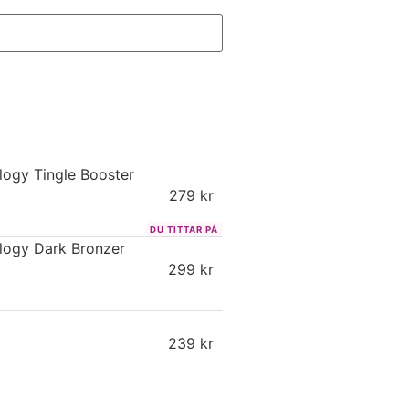
logy Tingle Booster
279
kr
logy Dark Bronzer
299
kr
239
kr