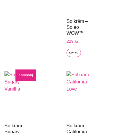
Solkräm –
Soleo
WOW™
229
kr
KÖP NU
Kampanj
Solkräm –
Solkräm –
Sugary
California