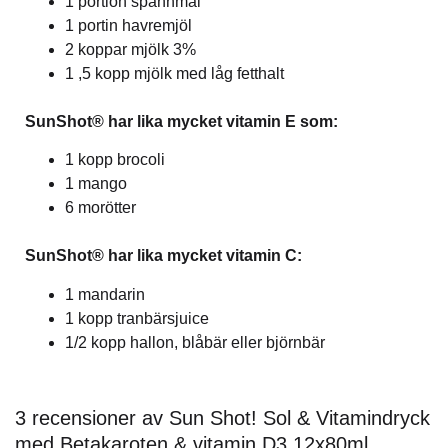
1 portion spannmål
1 portin havremjöl
2 koppar mjölk 3%
1 ,5 kopp mjölk med låg fetthalt
SunShot® har lika mycket vitamin E som:
1 kopp brocoli
1 mango
6 morötter
SunShot® har lika mycket vitamin C:
1 mandarin
1 kopp tranbärsjuice
1/2 kopp hallon, blåbär eller björnbär
3 recensioner av
Sun Shot! Sol & Vitamindryck
med Betakaroten & vitamin D3 12x80ml