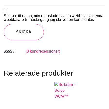
Spara mitt namn, min e-postadress och webbplats i denna
webbläsare till nästa gång jag skriver en kommentar.
(
3
kundrecensioner)
Betygsatt
3
5.00
av 5
baserat på
kundrecensioner
Relaterade produkter