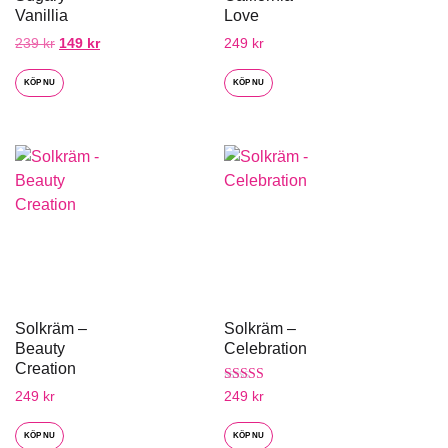
Vanillia
Love
239
kr
149
kr
249
kr
KÖP NU
KÖP NU
Solkräm –
Solkräm –
Beauty
Celebration
Creation
Betygsatt
249
kr
249
kr
4.00
av 5
KÖP NU
KÖP NU