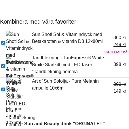
Kombinera med våra favoriter
Sun Shot! Sol & Vitamindryck med
360
kr
Betakaroten & vitamin D3 12x80ml
249
kr
Tandblekning - TanExpress® White
398
kr
Smile Startkitt med LED-laser
"Tandblekning hemma"
Art of Sun Sololja - Pure Melanin
200
kr
ampulle 10x6ml
149
kr
Sun and Beauty drink “ORGINALET”