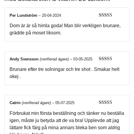
Per Lundström
–
20-04-2024
Betygsatt
5
Dom är är så himla goda! Man blir verkligen brunare,
av 5
grädde på moset liksom.
Andy Svensson
(verifierad ägare)
–
03-05-2025
Betygsatt
5
Brunare efter tre solningar och tre shot . Smakar helt
av 5
okej .
Catrin
(verifierad ägare)
–
05-07-2025
Betygsatt
5
Förbrukat min första beställning och tänker nu beställa
av 5
igen, måste ju betyda att de va bra! Upplevde att jag
lättare fick färg på mina annars bleka ben som aldrig