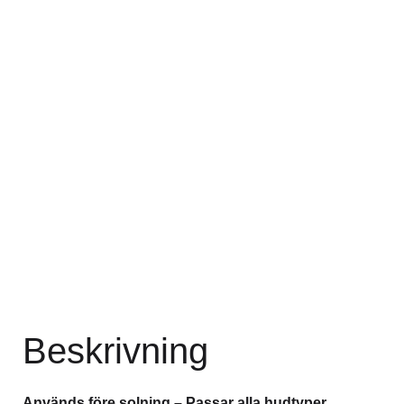
Beskrivning
Används före solning – Passar alla hudtyper