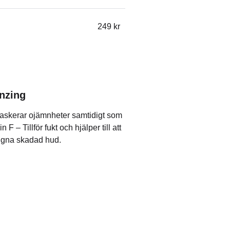
249
kr
nzing
askerar ojämnheter samtidigt som
n F – Tillför fukt och hjälper till att
ugna skadad hud.