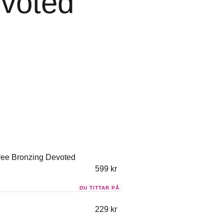
voted
ree Bronzing Devoted
599
kr
229
kr