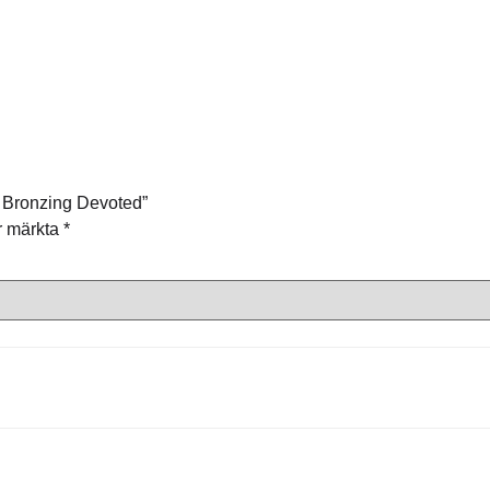
e Bronzing Devoted”
är märkta
*