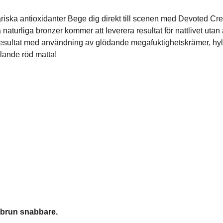
riska antioxidanter Bege dig direkt till scenen med Devoted Crea
urliga bronzer kommer att leverera resultat för nattlivet uta
esultat med användning av glödande megafuktighetskrämer, hyl
ålande röd matta!
i brun snabbare.