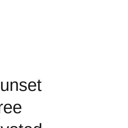
unset
ree