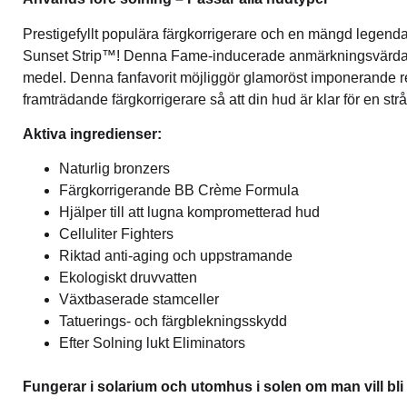
Prestigefyllt populära färgkorrigerare och en mängd legenda
Sunset Strip™! Denna Fame-inducerade anmärkningsvärda nat
medel. Denna fanfavorit möjliggör glamoröst imponerande r
framträdande färgkorrigerare så att din hud är klar för en str
Aktiva ingredienser:
Naturlig bronzers
Färgkorrigerande BB Crème Formula
Hjälper till att lugna komprometterad hud
Celluliter Fighters
Riktad anti-aging och uppstramande
Ekologiskt druvvatten
Växtbaserade stamceller
Tatuerings- och färgblekningsskydd
Efter Solning lukt Eliminators
Fungerar i solarium och utomhus i solen om man vill bl